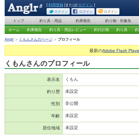
[
利用登録
]または[
ログイン
]
ログイン
ログイン
ログイン
トップ
釣り具・用品
釣果報告
釣り物・対象魚
ホーム
釣果報告
釣り具・用品レビュー
釣行計画
釣り具
釣
Anglr
くもんさんのページ
プロフィール
最新の
Adobe Flash Playe
くもんさんのプロフィール
くもん
表示名
未設定
釣り歴
非公開
性別
未設定
年齢
未設定
居住地域