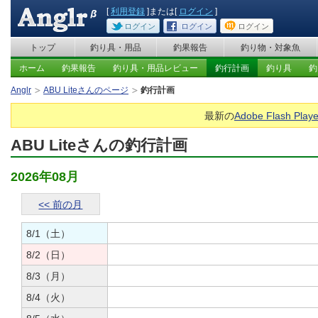
[
利用登録
]または[
ログイン
]
ログイン
ログイン
ログイン
トップ
釣り具・用品
釣果報告
釣り物・対象魚
ホーム
釣果報告
釣り具・用品レビュー
釣行計画
釣り具
釣
Anglr
ABU Liteさんのページ
釣行計画
最新の
Adobe Flash Playe
ABU Liteさんの釣行計画
2026年08月
<< 前の月
8/1（土）
8/2（日）
8/3（月）
8/4（火）