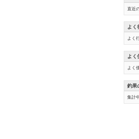
直近
よく
よく
よく
よく
釣果
集計