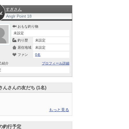
すぎさん
Anglr Point
18
おもな釣り物
未設定
釣り歴
未設定
居住地域
未設定
ファン
0名
己紹介
プロフィール詳細
定
さんさんの友だち (1名)
もっと見る
の釣行予定