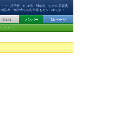
クチコミ掲示板、釣り物・対象魚ごとの釣果報告
や潮見表・潮汐表で釣行計画もカンペキです！
掲示板
メンバー
Myページ
ロフィール