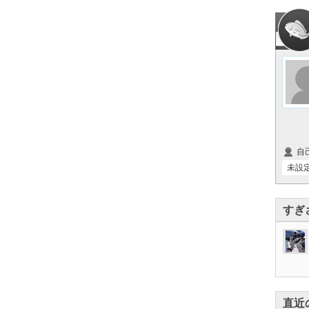
自
未設
すぎ
直近