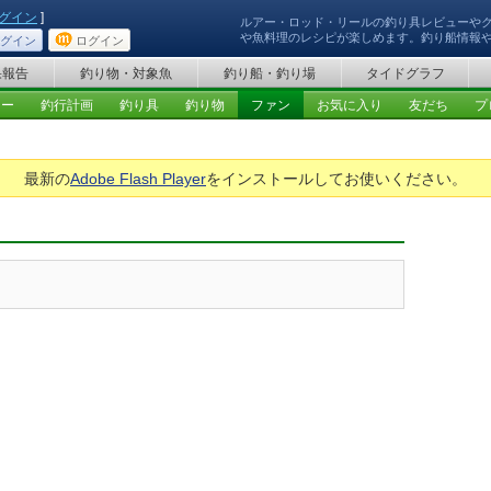
グイン
]
ルアー・ロッド・リールの釣り具レビューや
や魚料理のレシピが楽しめます。釣り船情報
グイン
ログイン
果報告
釣り物・対象魚
釣り船・釣り場
タイドグラフ
ュー
釣行計画
釣り具
釣り物
ファン
お気に入り
友だち
プ
最新の
Adobe Flash Player
をインストールしてお使いください。