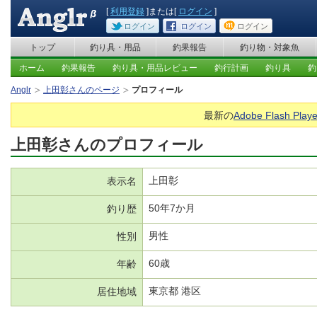
[
利用登録
]または[
ログイン
]
ログイン
ログイン
ログイン
トップ
釣り具・用品
釣果報告
釣り物・対象魚
ホーム
釣果報告
釣り具・用品レビュー
釣行計画
釣り具
釣
Anglr
上田彰さんのページ
プロフィール
最新の
Adobe Flash Playe
上田彰さんのプロフィール
上田彰
表示名
50年7か月
釣り歴
男性
性別
60歳
年齢
東京都 港区
居住地域