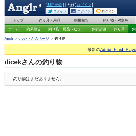
[
利用登録
]または[
ログイン
]
ログイン
ログイン
ログイン
トップ
釣り具・用品
釣果報告
釣り物・対象魚
ホーム
釣果報告
釣り具・用品レビュー
釣行計画
釣り具
釣
Anglr
dicekさんのページ
釣り物
最新の
Adobe Flash Playe
dicekさんの釣り物
釣り物はまだありません。