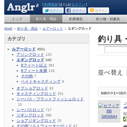
[
利用登録
]または[
ログイン
]
ログイン
ログイン
ログイン
トップ
釣り具・用品
釣果報告
釣り物・対象魚
Anglr
釣り具・用品
ルアーロッド
エギングロッド
釣り具
カテゴリ
ルアーロッド
4551
アジングロッド
125
エギングロッド
545
8フィート以上
381
8フィート未満
118
並べ替え
その他
7
ベイトキャスティング
8
オフショアロッド
81
キャスティングロッド
545
件中
1〜15
件
251
シーバス・フラットフィッシュロッド
10
シーバスロッド
717
ジギングロッド
390
ショアジギングロッド
25
その他ソルトウォーターロッド
67