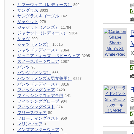
サマーウェア（レディース）
899
サングラス
3033
サングラス＆ゴーグル
142
ジャケット
279
ジャケット（メンズ）
11784
ジャケット（レディース）
5364
シャツ
200
シャツ（メンズ）
15615
シャツ（レディース）
7364
X
ジュニア・キッズ・ベビーウェア
3295
スノースポーツウェア
1087
パンツ
96
パンツ（メンズ）
555
パンツ（メンズ＆男女兼用）
6227
パンツ（レディース）
3816
フィッシングウェア
2420
フィッシングウェア全般
141
フィッシンググローブ
904
フィッシングベスト
374
フリースウェア
50
フローティングベスト
950
マリンウェア
3
メンズアンダーウェア
9