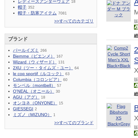
レディースアンダーウェア
18
帽子
352
帽子・防寒アイテム
7081
>>すべてのカテゴリ
ブランド
パールイズミ
266
Biemme（ビエンメ）
167
S
Wizard（ウィザード）
131
2XU（ツー・タイムズ・ユー）
64
X
le coq sportif（ルコック）
63
Columbia（コロンビア）
60
モンベル（montbell）
57
O'NEAL（オニール）
30
AGU（アグ）
18
オンヨネ（ONYONE）
15
GIESSEGI
2
ミズノ（MIZUNO）
1
X
>>すべてのブランド