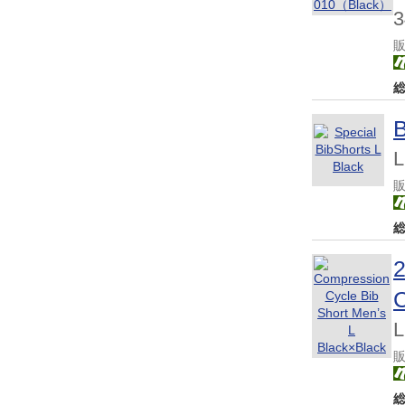
3
L
C
L