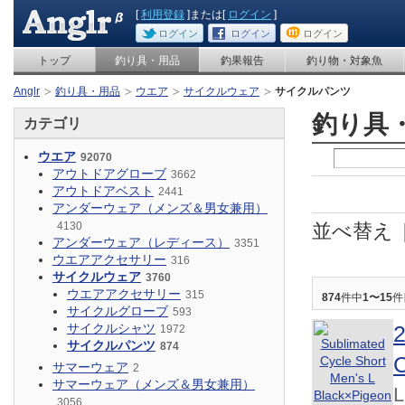
[
利用登録
]または[
ログイン
]
ログイン
ログイン
ログイン
トップ
釣り具・用品
釣果報告
釣り物・対象魚
Anglr
釣り具・用品
ウエア
サイクルウェア
サイクルパンツ
釣り具
カテゴリ
ウエア
92070
アウトドアグローブ
3662
アウトドアベスト
2441
アンダーウェア（メンズ＆男女兼用）
4130
並べ替え
アンダーウェア（レディース）
3351
ウエアアクセサリー
316
サイクルウェア
3760
ウエアアクセサリー
315
874
件中
1〜15
件
サイクルグローブ
593
サイクルシャツ
1972
サイクルパンツ
874
C
サマーウェア
2
サマーウェア（メンズ＆男女兼用）
L
3056