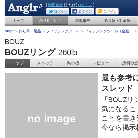
[
利用登録
]または[
ログイン
]
ログイン
ログイン
ログイン
トップ
釣り具・用品
釣果報告
釣り物・対象魚
Anglr
釣り具・用品
フィッシングツール
フィッシングツール（全般）
BOUZ
BOUZリング
260lb
トップ
スペック
掲示板
レビュー
所有状
最も参考
スレッド
「BOUZ
気になるこ
ことを書き
今なら掲示