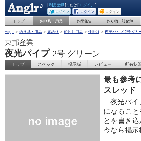
[
利用登録
]または[
ログイン
]
ログイン
ログイン
ログイン
トップ
釣り具・用品
釣果報告
釣り物・対象魚
Anglr
釣り具・用品
海釣り
船釣り用品
仕掛け
夜光パイプ 2号 グリ
東邦産業
夜光パイプ
2号 グリーン
トップ
スペック
掲示板
レビュー
所有状
最も参考
スレッド
「夜光パイ
になること
とを書き込
今なら掲示