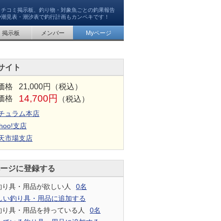
クチコミ掲示板、釣り物・対象魚ごとの釣果報告
や潮見表・潮汐表で釣行計画もカンペキです！
掲示板
メンバー
Myページ
サイト
価格
21,000円（税込）
14,700円
価格
（税込）
チュラム本店
hoo!支店
天市場支店
ページに登録する
釣り具・用品が欲しい人
0名
しい釣り具・用品に追加する
釣り具・用品を持っている人
0名