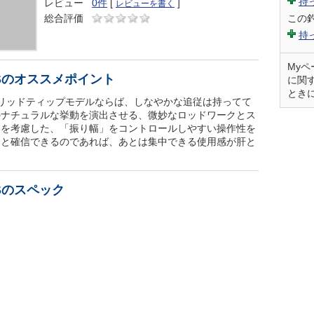
持
レビュー
0件
[
]
レビューを書く
総合評価
この
持
My
ULSのオススメポイント
に関
とき
リッドティップモデルならば、しなやかな追従は持ってて
のナチュラルな挙動を演出させる、微妙なロッドワークとス
とを考慮した、「振り幅」をコントロールしやすい操作性を
、と確信できるのであれば、あとは集中できる使用感が肝と
LSのスペック