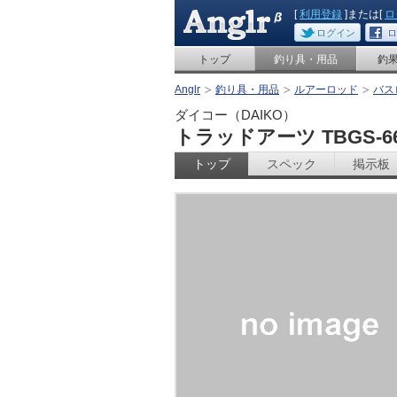
[
利用登録
]または[
ロ
ログイン
ロ
トップ
釣り具・用品
釣
Anglr
釣り具・用品
ルアーロッド
バス
ダイコー（DAIKO）
トラッドアーツ TBGS-66
トップ
スペック
掲示板