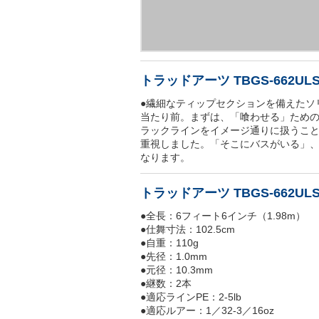
トラッドアーツ TBGS-662
●繊細なティップセクションを備えたソ
当たり前。まずは、「喰わせる」ため
ラックラインをイメージ通りに扱うこ
重視しました。「そこにバスがいる」
なります。
トラッドアーツ TBGS-662U
●全長：6フィート6インチ（1.98m）
●仕舞寸法：102.5cm
●自重：110g
●先径：1.0mm
●元径：10.3mm
●継数：2本
●適応ラインPE：2-5lb
●適応ルアー：1／32-3／16oz