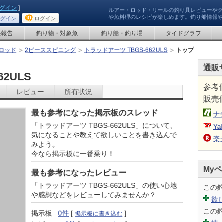
グイン
]
ルアー・ロッド・リールの釣り具レビューや
や魚料理のレシピが楽しめます。釣り船情報
グイン
ログイン
果報告
釣り物・対象魚
釣り船・釣り場
タイドグラフ
ロッド
2ピーススピニング
トラッドアーツ TBGS-662ULS
トップ
通販
2ULS
参考
レビュー
所有状況
販売
最も参考になった掲示板のスレッド
ナ
「トラッドアーツ TBGS-662ULS」について、
Ya
気になることや教えて欲しいことを書き込んで
楽
みよう。
今なら掲示板に一番乗り！
My
最も参考になったレビュー
「トラッドアーツ TBGS-662ULS」の使い心地
この
や感想などをレビューしてみませんか？
欲
この
掲示板
0件
[
]
掲示板に書き込む