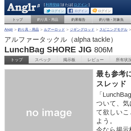
[
利用登録
]または[
ログイン
]
ログイン
ログイン
ログイン
トップ
釣り具・用品
釣果報告
釣り物・対象魚
Anglr
釣り具・用品
ルアーロッド
ジギングロッド
スピニングモデル
アルファータックル（alpha tackle）
LunchBag SHORE JIG
806M
トップ
スペック
掲示板
レビュー
所有状
最も参考
スレッド
「LunchBa
ついて、気
て欲しいこ
よう。
今なら掲示