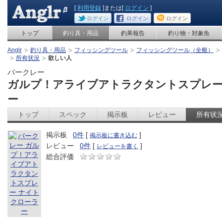
[
利用登録
]または[
ログイン
]
ログイン
ログイン
ログイン
トップ
釣り具・用品
釣果報告
釣り物・対象魚
Anglr
釣り具・用品
フィッシングツール
フィッシングツール（全般）
所有状況
欲しい人
バークレー
ガルプ！アライブアトラクタントスプレー
ー
トップ
スペック
掲示板
レビュー
所有状
掲示板
0件
[
]
掲示板に書き込む
レビュー
0件
[
]
レビューを書く
総合評価