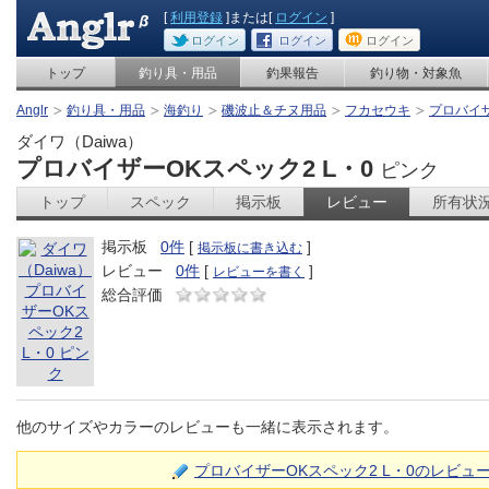
[
利用登録
]または[
ログイン
]
ログイン
ログイン
ログイン
トップ
釣り具・用品
釣果報告
釣り物・対象魚
Anglr
釣り具・用品
海釣り
磯波止＆チヌ用品
フカセウキ
プロバイザ
ダイワ（Daiwa）
プロバイザーOKスペック2 L・0
ピンク
トップ
スペック
掲示板
レビュー
所有状
掲示板
0件
[
]
掲示板に書き込む
レビュー
0件
[
]
レビューを書く
総合評価
他のサイズやカラーのレビューも一緒に表示されます。
プロバイザーOKスペック2 L・0のレビュ