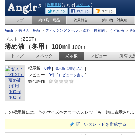
[
利用登録
]または[
ログイン
]
ログイン
ログイン
ログイン
トップ
釣り具・用品
釣果報告
釣り物・対象魚
Anglr
釣り具・用品
フィッシングツール
塗料・接着剤
うすめ液
薄め
ゼスト（ZEST）
薄め液（冬用）100ml
100ml
トップ
スペック
掲示板
レビュー
所有状
掲示板
0件
[
]
掲示板に書き込む
レビュー
0件
[
]
レビューを書く
総合評価
この掲示板には、他のサイズやカラーのスレッドも一緒に表示され
新しいスレッドを作成する