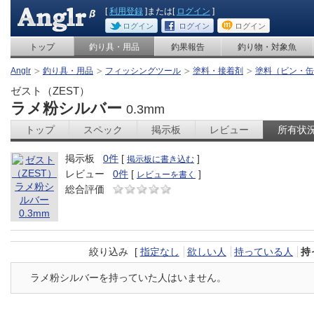
[
利用登録
]または[
ログイン
]
ログイン
ログイン
ログイン
トップ
釣り具・用品
釣果報告
釣り物・対象魚
Anglr
釣り具・用品
フィッシングツール
塗料・接着剤
塗料（ビン・缶
ゼスト（ZEST）
ラメ粉シルバー
0.3mm
トップ
スペック
掲示板
レビュー
所有状
掲示板
0件
[
]
掲示板に書き込む
レビュー
0件
[
]
レビューを書く
総合評価
絞り込み
[
指定なし
欲しい人
持っている人
持
ラメ粉シルバーを持っていた人はいません。