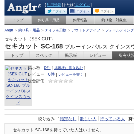
[
利用登録
]または[
ログイン
]
ログイン
ログイン
ログイン
トップ
釣り具・用品
釣果報告
釣り物・対象魚
Anglr
釣り具・用品
ナイフ＆刃物
アウトドアナイフ
フォールディング
セキカット（SEKICUT）
セキカット SC-168
ブルーインパルス クインス
トップ
スペック
掲示板
レビュー
所有状
掲示板
0件
[
]
掲示板に書き込む
レビュー
0件
[
]
レビューを書く
総合評価
絞り込み
[
指定なし
欲しい人
持っている人
持
セキカット SC-168を持っていた人はいません。