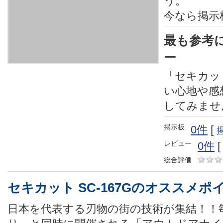
う。
今なら掲示
最も参考
ー
「セキカット
い心地や感
してみませ
掲示板
0件
[
レビュー
0件
総合評価
セキカット SC-167Gのオススメポ
日本を代表する刃物の街の技術が集結！！