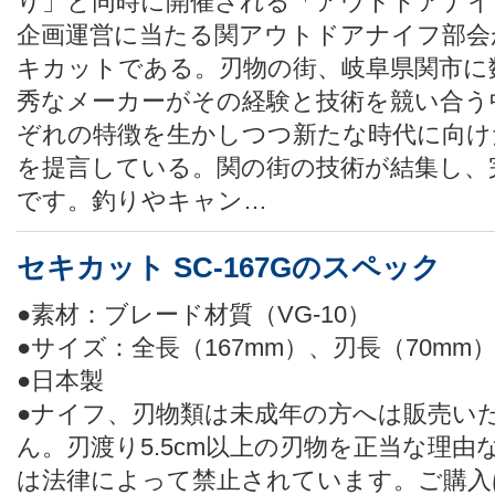
り」と同時に開催される「アウトドアナイ
企画運営に当たる関アウトドアナイフ部会
キカットである。刃物の街、岐阜県関市に
秀なメーカーがその経験と技術を競い合う
ぞれの特徴を生かしつつ新たな時代に向け
を提言している。関の街の技術が結集し、
です。釣りやキャン…
セキカット SC-167Gのスペック
●素材：ブレード材質（VG-10）
●サイズ：全長（167mm）、刃長（70mm
●日本製
●ナイフ、刃物類は未成年の方へは販売い
ん。刃渡り5.5cm以上の刃物を正当な理
は法律によって禁止されています。ご購入