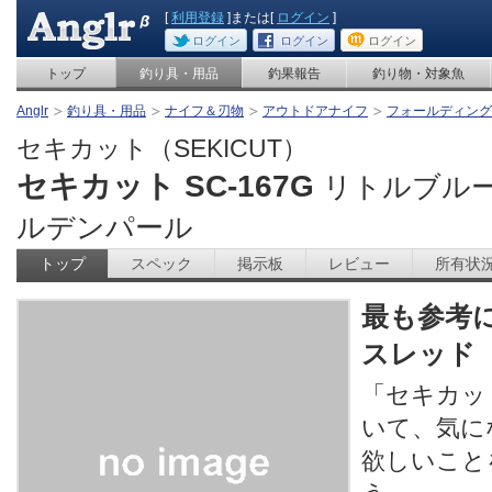
[
利用登録
]または[
ログイン
]
ログイン
ログイン
ログイン
トップ
釣り具・用品
釣果報告
釣り物・対象魚
Anglr
釣り具・用品
ナイフ＆刃物
アウトドアナイフ
フォールディング
セキカット（SEKICUT）
セキカット SC-167G
リトルブルー
ルデンパール
トップ
スペック
掲示板
レビュー
所有状
最も参考
スレッド
「セキカット
いて、気に
欲しいこと