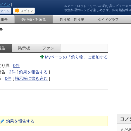
グイン
]
ルアー・ロッド・リールの釣り具レビューや
や魚料理のレシピが楽しめます。釣り船情報
グイン
ログイン
果報告
釣り物・対象魚
釣り船・釣り場
タイドグラフ
告
報告
掲示板
ファン
Myページの「釣り物」に追加する
釣り具
0件
報告
2件
[
釣果を報告する
]
板
0件
[
掲示板に書き込む
]
コノ
釣果を報告する
まだ