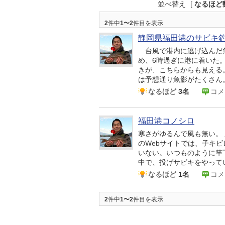
並べ替え
[
なるほど
2
件中
1〜2
件目を表示
静岡県福田港のサビキ
台風で港内に逃げ込んだ魚
め、6時過ぎに港に着いた
きが、こちらからも見える
は予想通り魚影がたくさん。
なるほど
3名
コメ
福田港コノシロ
寒さがゆるんで風も無い。
のWebサイトでは、子キ
いない。いつものように竿
中で、投げサビキをやってい
なるほど
1名
コメ
2
件中
1〜2
件目を表示