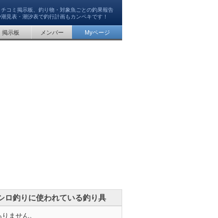
クチコミ掲示板、釣り物・対象魚ごとの釣果報告
や潮見表・潮汐表で釣行計画もカンペキです！
掲示板
メンバー
Myページ
シロ釣りに使われている釣り具
ありません。