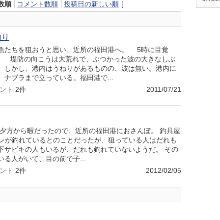
数順
コメント数順
投稿日の新しい順
]
釣り
たちを狙おうと思い、近所の福田港へ。 5時に目覚
。 堤防の向こうは大荒れで、ぶつかった波の大きなしぶ
。しかし、港内はうねりがあるものの、波は無い。港内に
ナブラまで立っている。福田港で...
ント
2件
2011/07/21
 夕方から暇だったので、近所の福田港におさんぽ。 釣具屋
ビレが釣れているとのことだったが、狙っている人はだれも
下サビキの人もいるが、だれも釣れていないようだ。 その
る人がいて、目の前で子...
ント
2件
2012/02/05