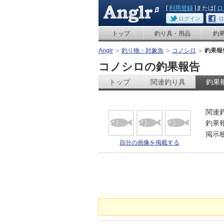
[
利用登録
]または[
ロ
ログイン
ロ
トップ
釣り具・用品
釣
Anglr
釣り物・対象魚
コノシロ
釣果報
コノシロの釣果報告
トップ
関連釣り具
釣果
関連
釣果
掲示
自分の画像を掲載する