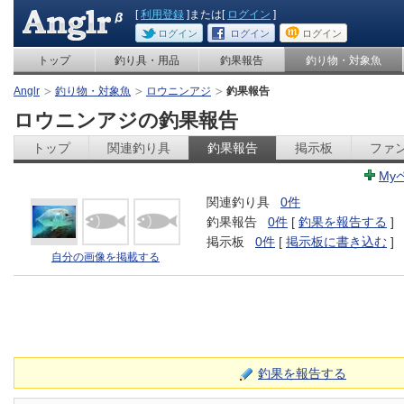
[
利用登録
]または[
ログイン
]
ログイン
ログイン
ログイン
トップ
釣り具・用品
釣果報告
釣り物・対象魚
Anglr
釣り物・対象魚
ロウニンアジ
釣果報告
ロウニンアジの釣果報告
トップ
関連釣り具
釣果報告
掲示板
ファ
My
関連釣り具
0件
釣果報告
0件
[
釣果を報告する
]
掲示板
0件
[
掲示板に書き込む
]
自分の画像を掲載する
釣果を報告する