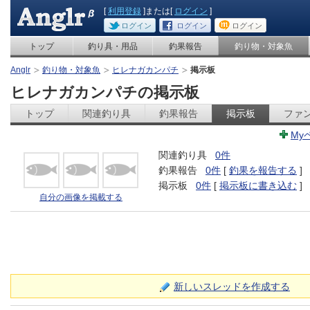
[
利用登録
]または[
ログイン
]
ログイン
ログイン
ログイン
トップ
釣り具・用品
釣果報告
釣り物・対象魚
Anglr
釣り物・対象魚
ヒレナガカンパチ
掲示板
ヒレナガカンパチの掲示板
トップ
関連釣り具
釣果報告
掲示板
ファ
My
関連釣り具
0件
釣果報告
0件
[
釣果を報告する
]
掲示板
0件
[
掲示板に書き込む
]
自分の画像を掲載する
新しいスレッドを作成する