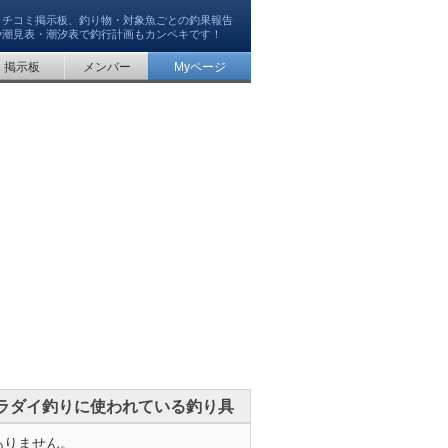
クチコミ掲示板、釣り物・対象魚ごとの釣果報告
や潮見表・潮汐表で釣行計画もカンペキです！
掲示板
メンバー
Myページ
ラダイ釣りに使われている釣り具
ありません。