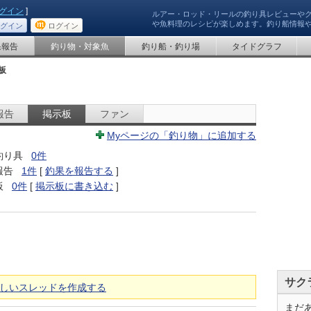
グイン
]
ルアー・ロッド・リールの釣り具レビューや
や魚料理のレシピが楽しめます。釣り船情報
グイン
ログイン
果報告
釣り物・対象魚
釣り船・釣り場
タイドグラフ
板
報告
掲示板
ファン
Myページの「釣り物」に追加する
釣り具
0件
報告
1件
[
釣果を報告する
]
板
0件
[
掲示板に書き込む
]
サク
しいスレッドを作成する
まだ