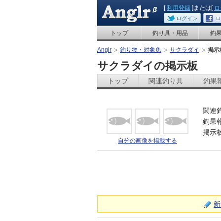
[
利用登録
]または[
ロ
ログイン
ロ
トップ
釣り具・用品
釣
Anglr
釣り物・対象魚
サクラダイ
掲示
サクラダイの掲示板
トップ
関連釣り具
釣果
関連
釣果
掲示
自分の画像を掲載する
新