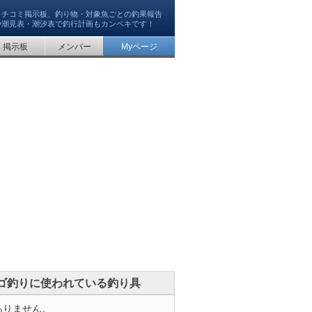
クチコミ掲示板、釣り物・対象魚ごとの釣果報告
や潮見表・潮汐表で釣行計画もカンペキです！
掲示板
メンバー
Myページ
ゴ釣りに使われている釣り具
ありません。