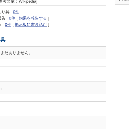
参考文献：Wikipedia]
釣り具
0件
報告
0件
[
釣果を報告する
]
板
0件
[
掲示板に書き込む
]
り具
はまだありません。
ん。