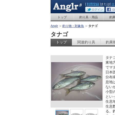
[
利用登録
]または[
ロ
ログイン
ロ
トップ
釣り具・用品
釣
Anglr
釣り物・対象魚
タナゴ
タナゴ
トップ
関連釣り具
釣果
タナ
東地
でマ
日本
分布
息地
ない
小型
とい
生息
生息
る。