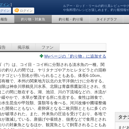
グイン
]
ルアー・ロッド・リールの釣り具レビューや
や魚料理のレシピが楽しめます。釣り船情報
グイン
ログイン
果報告
釣り物・対象魚
釣り船・釣り場
タイドグラフ
報告
掲示板
ファン
Myページの「釣り物」に追加する
ゴ（?）は、コイ目・コイ科に分類される淡水魚の一種。関
方の釣り人の間では、ヤリタナゴやアカヒレタビラとの混称
タナゴという別名が用いられることもある。体長6-10cm。
固有種で、本州の関東地方以北の太平洋側だけに分布する。
南限は神奈川県鶴見川水系、北限は青森県鷹架沼とされ、生
はこの間に散在する。湖、池沼、川の下流域などの、水流が
か緩やかで、水草が繁茂する所に生息する。食性は雑食で、
の水生昆虫や甲殻類、藻類等を食べる。河川改修や圃場整備
った開発にともない、産卵床となる二枚貝類とともに多くの
地が破壊された。また、外来魚の圧迫を受けており、各地で
タナ
数が激減している。唐揚げや雀焼き、佃煮などで食用とされ
釣りの対象魚となるほか、観賞魚として飼育されることもあ
まだ