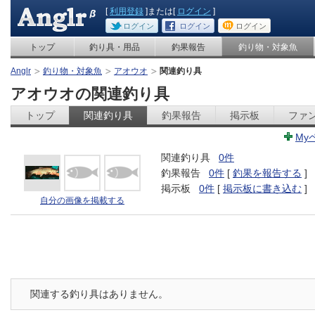
[
利用登録
]または[
ログイン
]
ログイン
ログイン
ログイン
トップ
釣り具・用品
釣果報告
釣り物・対象魚
Anglr
釣り物・対象魚
アオウオ
関連釣り具
アオウオの関連釣り具
トップ
関連釣り具
釣果報告
掲示板
ファ
My
関連釣り具
0件
釣果報告
0件
[
釣果を報告する
]
掲示板
0件
[
掲示板に書き込む
]
自分の画像を掲載する
関連する釣り具はありません。