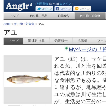
[
利用登録
]または[
ログイン
]
ログイン
ログイン
ログイン
トップ
釣り具・用品
釣果報告
釣り物・対象魚
Anglr
釣り物・対象魚
アユ
アユ
トップ
関連釣り具
釣果報告
掲示板
ファ
Myページの「
アユ（鮎）は、サケ
れる魚。川と海を回
は代表的な川釣りの
な食用魚でもある。成
に達するが、地域差
ユの成魚は川で生活
が、生活史の三分の