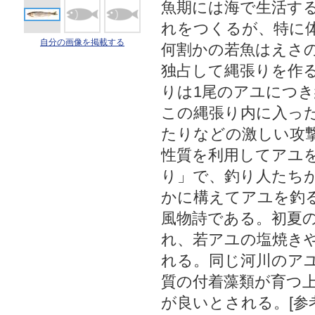
魚期には海で生活す
れをつくるが、特に
自分の画像を掲載する
何割かの若魚はえさ
独占して縄張りを作
りは1尾のアユにつき
この縄張り内に入っ
たりなどの激しい攻
性質を利用してアユ
り」で、釣り人たちが
かに構えてアユを釣
風物詩である。初夏
れ、若アユの塩焼き
れる。同じ河川のア
質の付着藻類が育つ
が良いとされる。[参考文献