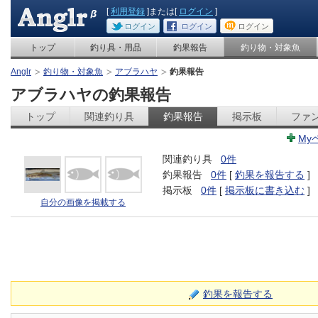
[
利用登録
]または[
ログイン
]
ログイン
ログイン
ログイン
トップ
釣り具・用品
釣果報告
釣り物・対象魚
Anglr
釣り物・対象魚
アブラハヤ
釣果報告
アブラハヤの釣果報告
トップ
関連釣り具
釣果報告
掲示板
ファ
My
関連釣り具
0件
釣果報告
0件
[
釣果を報告する
]
掲示板
0件
[
掲示板に書き込む
]
自分の画像を掲載する
釣果を報告する