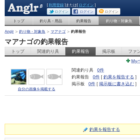
[
利用登録
]または[
ログイン
]
ログイン
ログイン
ログイン
トップ
釣り具・用品
釣果報告
釣り物・対象魚
Anglr
釣り物・対象魚
マアナゴ
釣果報告
マアナゴの釣果報告
トップ
関連釣り具
釣果報告
掲示板
ファ
My
関連釣り具
0件
釣果報告
0件
[
釣果を報告する
]
掲示板
0件
[
掲示板に書き込む
]
自分の画像を掲載する
釣果を報告する