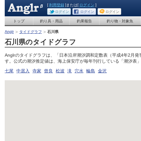
[
利用登録
]または[
ログイン
]
ログイン
ログイン
ログイン
トップ
釣り具・用品
釣果報告
釣り物・対象魚
Anglr
タイドグラフ
石川県
石川県のタイドグラフ
Anglrのタイドグラフは、「日本沿岸潮汐調和定数表（平成4年2月
す。公式の潮汐推定値は、海上保安庁が毎年刊行している「潮汐表
七尾
中居入
寺家
曾良
松波
滝
穴水
輪島
金沢