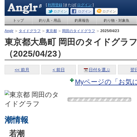
[
利用登録
]または[
ログイン
]
ログイン
ログイン
ログイン
トップ
釣り具・用品
釣果報告
釣り物・対象魚
Anglr
タイドグラフ
東京都
岡田のタイドグラフ
2025/04/23
東京都大島町 岡田のタイドグラ
（2025/04/23）
<< 前月
< 前日
日付を選ぶ
翌日
Myページの「お気
潮情報
若潮