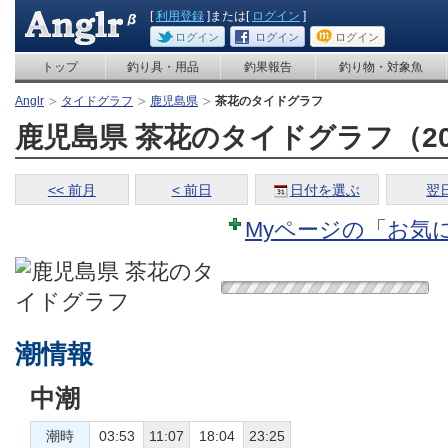
[
利用登録
]または[
ログイン
]
ログイン
ログイン
ログイン
トップ
釣り具・用品
釣果報告
釣り物・対象魚
Anglr
タイドグラフ
鹿児島県
茶花のタイドグラフ
鹿児島県 茶花のタイドグラフ（2026
<< 前月
< 前日
日付を選ぶ
翌日
Myページの「お気
潮情報
中潮
潮時
03:53
11:07
18:04
23:25