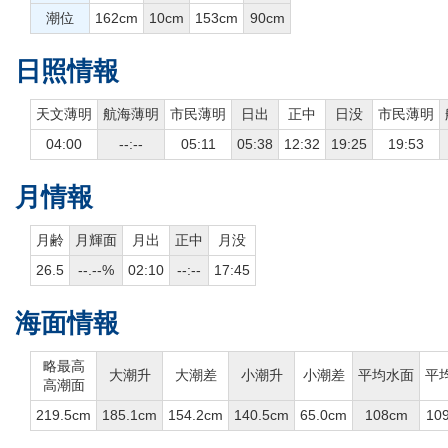
潮位
162cm
10cm
153cm
90cm
日照情報
天文薄明
航海薄明
市民薄明
日出
正中
日没
市民薄明
04:00
--:--
05:11
05:38
12:32
19:25
19:53
月情報
月齢
月輝面
月出
正中
月没
26.5
--.--%
02:10
--:--
17:45
海面情報
略最高
大潮升
大潮差
小潮升
小潮差
平均水面
平
高潮面
219.5cm
185.1cm
154.2cm
140.5cm
65.0cm
108cm
10