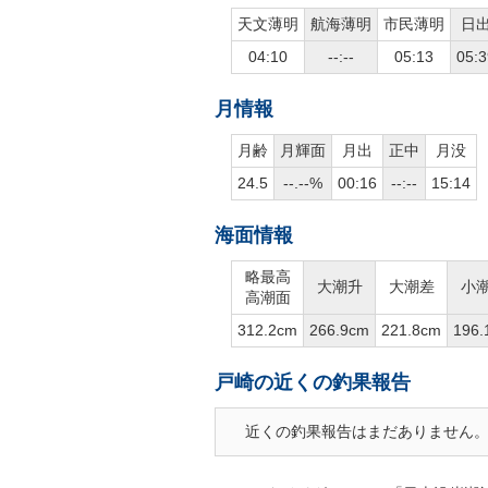
天文薄明
航海薄明
市民薄明
日
04:10
--:--
05:13
05:3
月情報
月齢
月輝面
月出
正中
月没
24.5
--.--%
00:16
--:--
15:14
海面情報
略最高
大潮升
大潮差
小
高潮面
312.2cm
266.9cm
221.8cm
196.
戸崎の近くの釣果報告
近くの釣果報告はまだありません