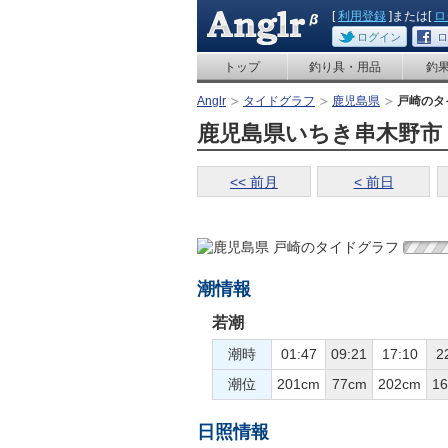
[
利用登録
]または[
ロ
ログイン
ロ
トップ
釣り具・用品
釣
Anglr
タイドグラフ
鹿児島県
戸崎のタ
鹿児島県いちき串木野市 戸
<< 前月
< 前日
潮情報
若潮
潮時
01:47
09:21
17:10
2
潮位
201cm
77cm
202cm
1
日照情報