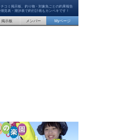
クチコミ掲示板、釣り物・対象魚ごとの釣果報告
や潮見表・潮汐表で釣行計画もカンペキです！
掲示板
メンバー
Myページ