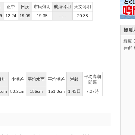
出
正中
日没
市民薄明
航海薄明
天文薄明
9
12:24
19:09
19:35
--:--
20:38
観測
緯度
住所
平均高潮
潮升
小潮差
平均水面
平均潮差
潮齢
間隔
1cm
80.2cm
156cm
151.0cm
1.43日
7.27時
。