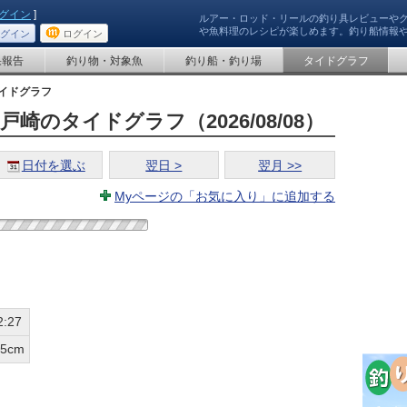
グイン
]
ルアー・ロッド・リールの釣り具レビューや
や魚料理のレシピが楽しめます。釣り船情報
グイン
ログイン
果報告
釣り物・対象魚
釣り船・釣り場
タイドグラフ
イドグラフ
崎のタイドグラフ（2026/08/08）
日付を選ぶ
翌日 >
翌月 >>
Myページの「お気に入り」に追加する
2:27
65cm