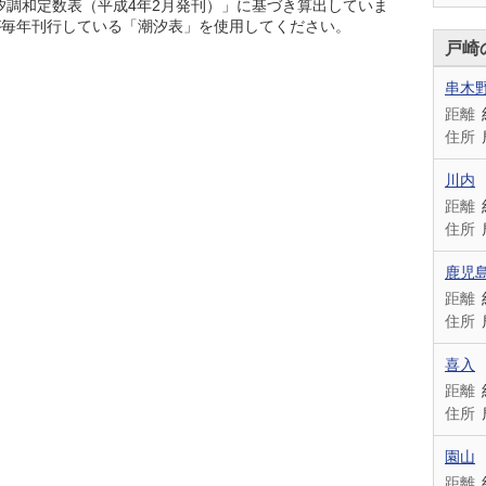
潮汐調和定数表（平成4年2月発刊）」に基づき算出していま
が毎年刊行している「潮汐表」を使用してください。
戸崎
串木
距離
住所
川内
距離
住所
鹿児
距離
住所
喜入
距離
住所
園山
距離