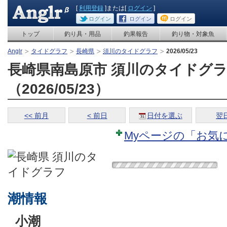
[
利用登録
]または[
ログイン
]
ログイン
ログイン
ログイン
トップ
釣り具・用品
釣果報告
釣り物・対象魚
Anglr
タイドグラフ
長崎県
須川のタイドグラフ
2026/05/23
長崎県南島原市 須川のタイドグ
（2026/05/23）
<< 前月
< 前日
日付を選ぶ
翌日
Myページの「お気
潮情報
小潮