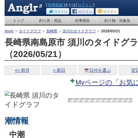
[
利用登録
]または[
ログイン
]
ログイン
ログイン
ログイン
トップ
釣り具・用品
釣果報告
釣り物・対象魚
Anglr
タイドグラフ
長崎県
須川のタイドグラフ
2026/05/21
長崎県南島原市 須川のタイドグ
（2026/05/21）
<< 前月
< 前日
日付を選ぶ
翌日
Myページの「お気
潮情報
中潮