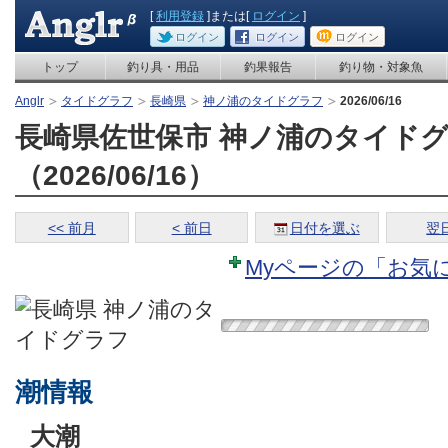
[
利用登録
]または[
ログイン
]
ログイン
ログイン
ログイン
トップ
釣り具・用品
釣果報告
釣り物・対象魚
Anglr
タイドグラフ
長崎県
神ノ浦のタイドグラフ
2026/06/16
長崎県佐世保市 神ノ浦のタイド
（2026/06/16）
<< 前月
< 前日
日付を選ぶ
翌日
Myページの「お気
潮情報
大潮