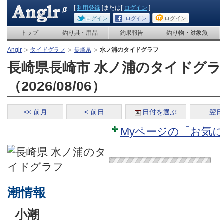
[
利用登録
]または[
ログイン
]
ログイン
ログイン
ログイン
トップ
釣り具・用品
釣果報告
釣り物・対象魚
Anglr
タイドグラフ
長崎県
水ノ浦のタイドグラフ
長崎県長崎市 水ノ浦のタイドグ
（2026/08/06）
<< 前月
< 前日
日付を選ぶ
翌日
Myページの「お気
潮情報
小潮