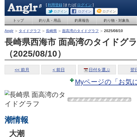
[
利用登録
]または[
ログイン
]
ログイン
ログイン
ログイン
トップ
釣り具・用品
釣果報告
釣り物・対象魚
Anglr
タイドグラフ
長崎県
面高湾のタイドグラフ
2025/08/10
長崎県西海市 面高湾のタイドグ
（2025/08/10）
<< 前月
< 前日
日付を選ぶ
翌日
Myページの「お気
潮情報
大潮