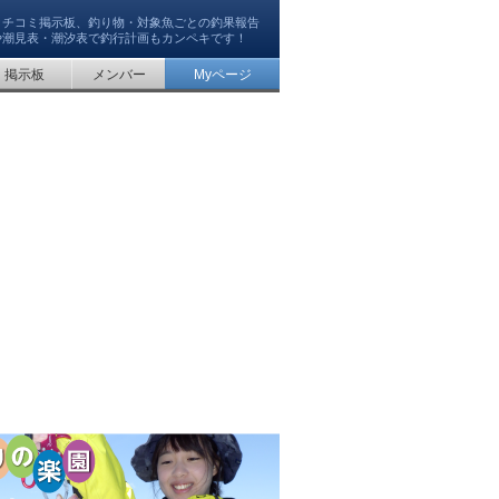
クチコミ掲示板、釣り物・対象魚ごとの釣果報告
や潮見表・潮汐表で釣行計画もカンペキです！
掲示板
メンバー
Myページ