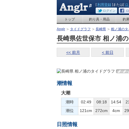
[
利用登録
]または[
ロ
ログイン
ロ
トップ
釣り具・用品
釣
Anglr
タイドグラフ
長崎県
相ノ浦のタ
長崎県佐世保市 相ノ浦のタ
<< 前月
< 前日
潮情報
大潮
潮時
02:49
08:18
14:54
2
潮位
121cm
272cm
4cm
2
日照情報