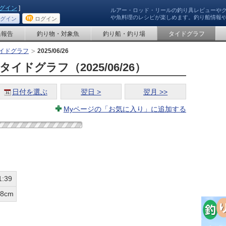
グイン
]
ルアー・ロッド・リールの釣り具レビューや
や魚料理のレシピが楽しめます。釣り船情報
グイン
ログイン
果報告
釣り物・対象魚
釣り船・釣り場
タイドグラフ
イドグラフ
2025/06/26
イドグラフ（2025/06/26）
日付を選ぶ
翌日 >
翌月 >>
Myページの「お気に入り」に追加する
1:39
98cm