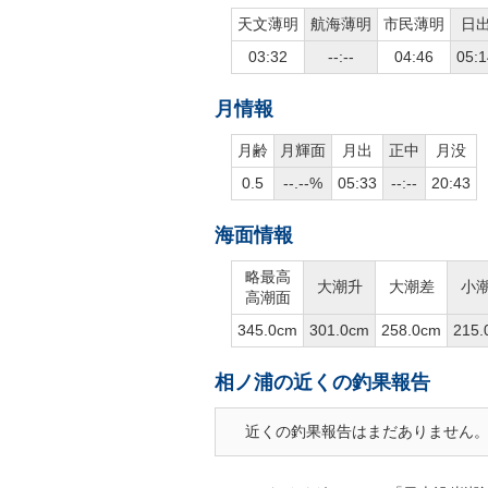
天文薄明
航海薄明
市民薄明
日
03:32
--:--
04:46
05:1
月情報
月齢
月輝面
月出
正中
月没
0.5
--.--%
05:33
--:--
20:43
海面情報
略最高
大潮升
大潮差
小
高潮面
345.0cm
301.0cm
258.0cm
215.
相ノ浦の近くの釣果報告
近くの釣果報告はまだありません