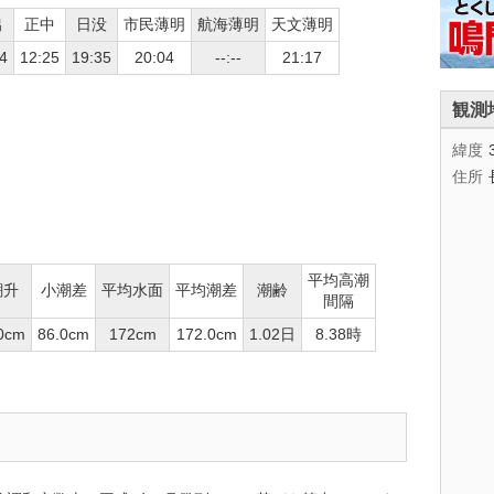
出
正中
日没
市民薄明
航海薄明
天文薄明
4
12:25
19:35
20:04
--:--
21:17
観測
緯度
住所
平均高潮
潮升
小潮差
平均水面
平均潮差
潮齢
間隔
0cm
86.0cm
172cm
172.0cm
1.02日
8.38時
。