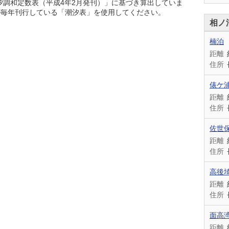
潮汐調和定数表（平成4年2月発刊）」に基づき算出していま
が毎年刊行している「潮汐表」を使用してください。
相ノ
楠泊
距離
住所
俵ケ
距離
住所
佐世
距離
住所
高後
距離
住所
面高
距離