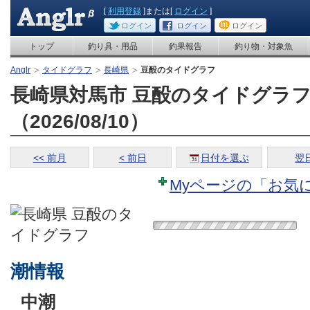
[
利用登録
]または[
ログイン
]
ログイン
ログイン
ログイン
トップ
釣り具・用品
釣果報告
釣り物・対象魚
Anglr
タイドグラフ
長崎県
豆酘のタイドグラフ
長崎県対馬市 豆酘のタイドグラ
（2026/08/10）
<< 前月
< 前日
日付を選ぶ
翌日
Myページの「お気
潮情報
中潮