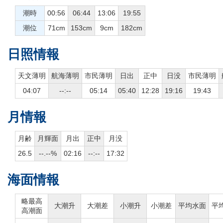
潮時
00:56
06:44
13:06
19:55
潮位
71cm
153cm
9cm
182cm
日照情報
天文薄明
航海薄明
市民薄明
日出
正中
日没
市民薄明
04:07
--:--
05:14
05:40
12:28
19:16
19:43
月情報
月齢
月輝面
月出
正中
月没
26.5
--.--%
02:16
--:--
17:32
海面情報
略最高
大潮升
大潮差
小潮升
小潮差
平均水面
平
高潮面