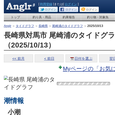
[
利用登録
]または[
ログイン
]
ログイン
ログイン
ログイン
トップ
釣り具・用品
釣果報告
釣り物・対象魚
Anglr
タイドグラフ
長崎県
尾崎浦のタイドグラフ
2025/10/13
長崎県対馬市 尾崎浦のタイドグ
（2025/10/13）
<< 前月
< 前日
日付を選ぶ
翌日
Myページの「お気
潮情報
小潮