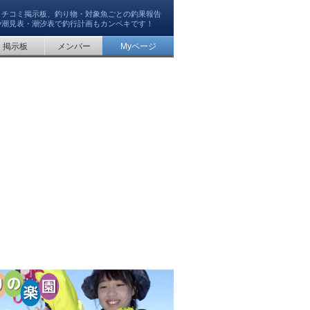
クチコミ掲示板、釣り物・対象魚ごとの釣果報告
や潮見表・潮汐表で釣行計画もカンペキです！
掲示板
メンバー
Myページ