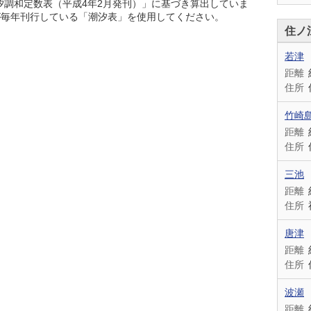
潮汐調和定数表（平成4年2月発刊）」に基づき算出していま
が毎年刊行している「潮汐表」を使用してください。
住ノ
若津
距離
住所
竹崎
距離
住所
三池
距離
住所
唐津
距離
住所
波瀬
距離