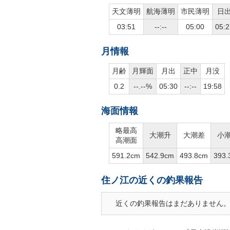
天文薄明
航海薄明
市民薄明
日
03:51
--:--
05:00
05:2
月情報
月齢
月輝面
月出
正中
月没
0.2
--.--%
05:30
--:--
19:58
海面情報
略最高
大潮升
大潮差
小
高潮面
591.2cm
542.9cm
493.8cm
393.
住ノ江の近くの釣果報告
近くの釣果報告はまだありません