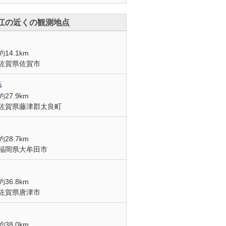
江の近くの観測地点
約14.1km
佐賀県佐賀市
島
約27.9km
佐賀県藤津郡太良町
約28.7km
福岡県大牟田市
約36.8km
佐賀県唐津市
約38.0km