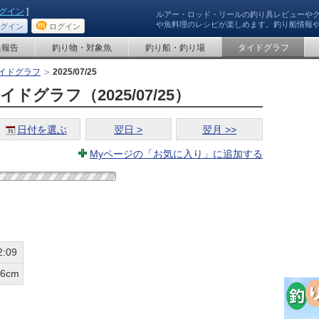
グイン
]
ルアー・ロッド・リールの釣り具レビューや
や魚料理のレシピが楽しめます。釣り船情報
グイン
ログイン
果報告
釣り物・対象魚
釣り船・釣り場
タイドグラフ
イドグラフ
2025/07/25
グラフ（2025/07/25）
日付を選ぶ
翌日 >
翌月 >>
Myページの「お気に入り」に追加する
2:09
26cm