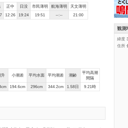
出
正中
日没
市民薄明
航海薄明
天文薄明
7
12:26
19:24
19:51
--:--
21:00
観測
緯度
住所
平均高潮
潮升
小潮差
平均水面
平均潮差
潮齢
間隔
3cm
194.6cm
296cm
344.2cm
1.58日
9.21時
。