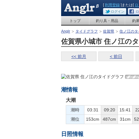
[
利用登録
]または[
ロ
ログイン
ロ
トップ
釣り具・用品
釣
Anglr
タイドグラフ
佐賀県
住ノ江のタ
佐賀県小城市 住ノ江のタイド
<< 前月
< 前日
潮情報
大潮
潮時
03:31
09:20
15:41
2
潮位
153cm
487cm
31cm
5
日照情報