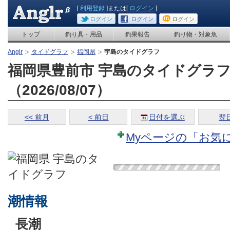
[
利用登録
]または[
ログイン
]
ログイン
ログイン
ログイン
トップ
釣り具・用品
釣果報告
釣り物・対象魚
Anglr
タイドグラフ
福岡県
宇島のタイドグラフ
福岡県豊前市 宇島のタイドグラ
（2026/08/07）
<< 前月
< 前日
日付を選ぶ
翌日
Myページの「お気
潮情報
長潮