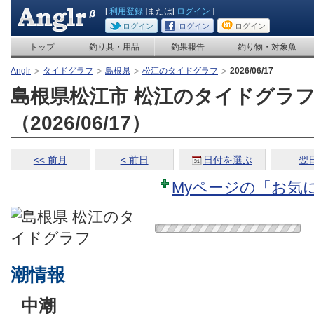
[
利用登録
]または[
ログイン
]
ログイン
ログイン
ログイン
トップ
釣り具・用品
釣果報告
釣り物・対象魚
Anglr
タイドグラフ
島根県
松江のタイドグラフ
2026/06/17
島根県松江市 松江のタイドグラ
（2026/06/17）
<< 前月
< 前日
日付を選ぶ
翌日
Myページの「お気
潮情報
中潮