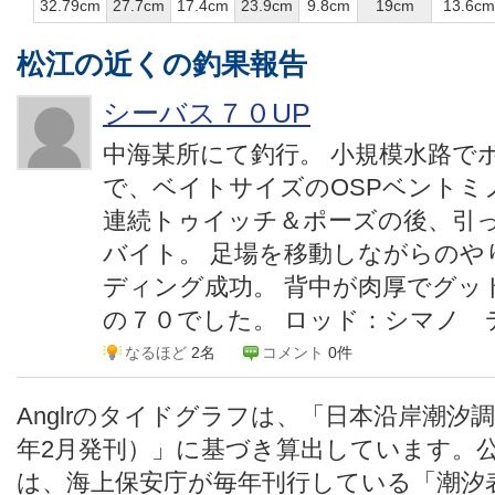
32.79cm
27.7cm
17.4cm
23.9cm
9.8cm
19cm
13.6cm
松江の近くの釣果報告
シーバス７０UP
中海某所にて釣行。 小規模水路で
で、ベイトサイズのOSPベントミ
連続トゥイッチ＆ポーズの後、引
バイト。 足場を移動しながらのや
ディング成功。 背中が肉厚でグッ
の７０でした。 ロッド：シマノ ディ
なるほど
2名
コメント
0件
Anglrのタイドグラフは、「日本沿岸潮汐
年2月発刊）」に基づき算出しています。
は、海上保安庁が毎年刊行している「潮汐