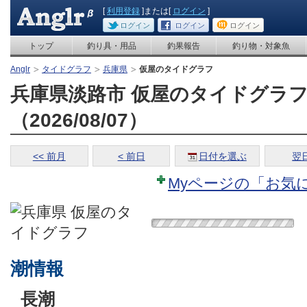
[
利用登録
]または[
ログイン
]
ログイン
ログイン
ログイン
トップ
釣り具・用品
釣果報告
釣り物・対象魚
Anglr
タイドグラフ
兵庫県
仮屋のタイドグラフ
兵庫県淡路市 仮屋のタイドグラ
（2026/08/07）
<< 前月
< 前日
日付を選ぶ
翌日
Myページの「お気
潮情報
長潮