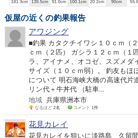
181.3cm
135.5cm
91.0cm
100.1cm
20.2cm
90cm
55.
仮屋の近くの釣果報告
アワジング
■釣果 カタクチイワシ１０ｃｍ（２
ｃｍ（２匹） ガシラ１２ｃｍ（１
ラ、アイナメ、オコゼ、スズメダ
サイズ（１０ｃｍ弱）。 釣友もほぼ
について 明石海峡大橋の高速代片
リン代＋牛丼代 （駐車...
地域
兵庫県洲本市
なるほど
2名
コメント
1件
花見カレイ
花見カレイを狙いに淡路島 久留