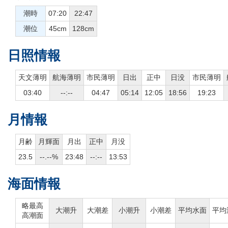
潮時
07:20
22:47
潮位
45cm
128cm
日照情報
天文薄明
航海薄明
市民薄明
日出
正中
日没
市民薄明
03:40
--:--
04:47
05:14
12:05
18:56
19:23
月情報
月齢
月輝面
月出
正中
月没
23.5
--.--%
23:48
--:--
13:53
海面情報
略最高
大潮升
大潮差
小潮升
小潮差
平均水面
平均
高潮面