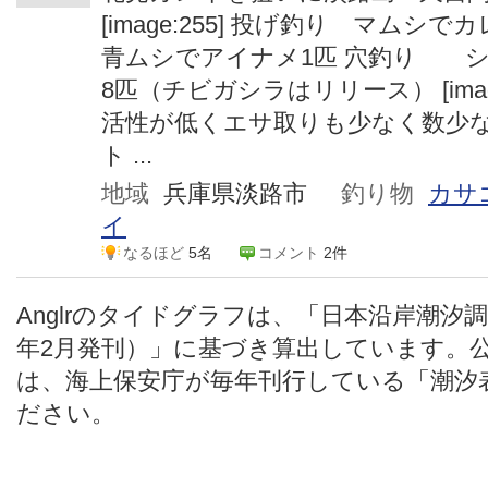
[image:255] 投げ釣り 
青ムシでアイナメ1匹 穴釣り 
8匹（チビガシラはリリース） [image
活性が低くエサ取りも少なく数少
ト ...
地域
兵庫県淡路市
釣り物
カサ
イ
なるほど
5名
コメント
2件
Anglrのタイドグラフは、「日本沿岸潮汐
年2月発刊）」に基づき算出しています。
は、海上保安庁が毎年刊行している「潮汐
ださい。