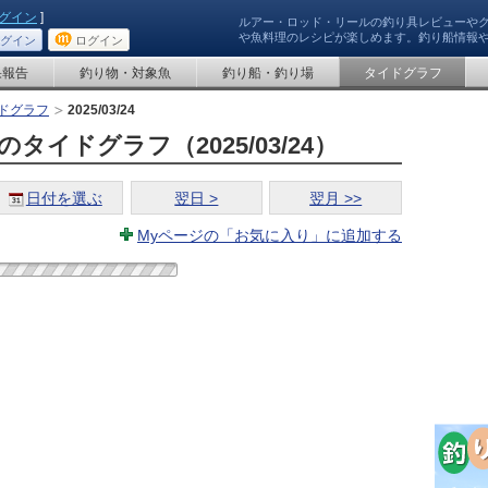
グイン
]
ルアー・ロッド・リールの釣り具レビューや
や魚料理のレシピが楽しめます。釣り船情報
グイン
ログイン
果報告
釣り物・対象魚
釣り船・釣り場
タイドグラフ
ドグラフ
2025/03/24
タイドグラフ（2025/03/24）
日付を選ぶ
翌日 >
翌月 >>
Myページの「お気に入り」に追加する