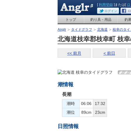
[
利用登録
]または[
ロ
ログイン
ロ
トップ
釣り具・用品
釣
Anglr
タイドグラフ
北海道
枝幸のタイ
北海道枝幸郡枝幸町 枝幸の
<< 前月
< 前日
潮情報
長潮
潮時
06:06
17:32
潮位
89cm
23cm
日照情報