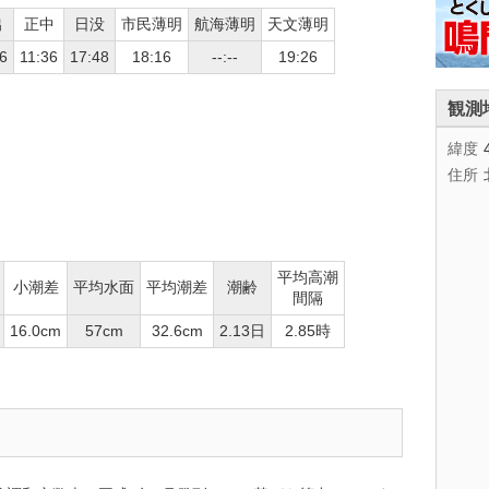
出
正中
日没
市民薄明
航海薄明
天文薄明
6
11:36
17:48
18:16
--:--
19:26
観測
緯度
住所
平均高潮
小潮差
平均水面
平均潮差
潮齢
間隔
16.0cm
57cm
32.6cm
2.13日
2.85時
。