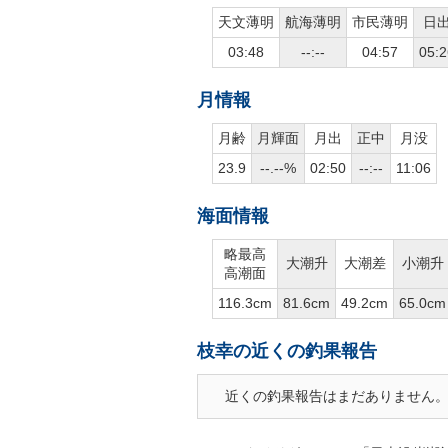
天文薄明
航海薄明
市民薄明
日
03:48
--:--
04:57
05:2
月情報
月齢
月輝面
月出
正中
月没
23.9
--.--%
02:50
--:--
11:06
海面情報
略最高
大潮升
大潮差
小潮升
高潮面
116.3cm
81.6cm
49.2cm
65.0cm
枝幸の近くの釣果報告
近くの釣果報告はまだありません