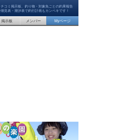
クチコミ掲示板、釣り物・対象魚ごとの釣果報告
や潮見表・潮汐表で釣行計画もカンペキです！
掲示板
メンバー
Myページ