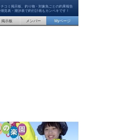
クチコミ掲示板、釣り物・対象魚ごとの釣果報告
や潮見表・潮汐表で釣行計画もカンペキです！
掲示板
メンバー
Myページ