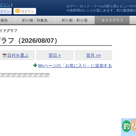
グイン
]
ルアー・ロッド・リールの釣り具レビューや
や魚料理のレシピが楽しめます。釣り船情報
グイン
ログイン
果報告
釣り物・対象魚
釣り船・釣り場
タイドグラフ
イドグラフ
（2026/08/07）
日付を選ぶ
翌日 >
翌月 >>
Myページの「お気に入り」に追加する