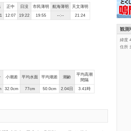
出
正中
日没
市民薄明
航海薄明
天文薄明
1
12:07
19:22
19:55
--:--
21:24
観測
緯度
住所
平均高潮
升
小潮差
平均水面
平均潮差
潮齢
間隔
m
32.0cm
77cm
50.0cm
2.04日
3.41時
。