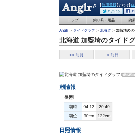
[
利用登録
]または[
ロ
ログイン
ロ
トップ
釣り具・用品
釣
Anglr
タイドグラフ
北海道
加藍埼のタ
北海道 加藍埼のタイドグラフ
<< 前月
< 前日
潮情報
長潮
潮時
04:12
20:40
潮位
30cm
122cm
日照情報