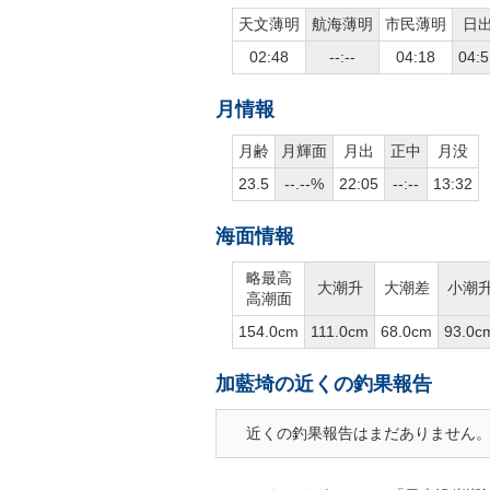
天文薄明
航海薄明
市民薄明
日
02:48
--:--
04:18
04:5
月情報
月齢
月輝面
月出
正中
月没
23.5
--.--%
22:05
--:--
13:32
海面情報
略最高
大潮升
大潮差
小潮
高潮面
154.0cm
111.0cm
68.0cm
93.0c
加藍埼の近くの釣果報告
近くの釣果報告はまだありません