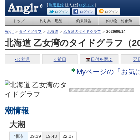
[
利用登録
]または[
ログイン
]
ログイン
ログイン
ログイン
トップ
釣り具・用品
釣果報告
釣り物・対象魚
Anglr
タイドグラフ
北海道
乙女湾のタイドグラフ
2026/06/14
北海道 乙女湾のタイドグラフ（2026
<< 前月
< 前日
日付を選ぶ
翌日
Myページの「お気
潮情報
大潮
潮時
09:39
19:43
22:07