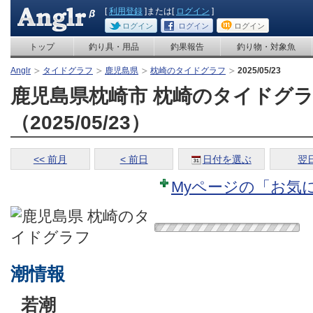
[
利用登録
]または[
ログイン
]
ログイン
ログイン
ログイン
トップ
釣り具・用品
釣果報告
釣り物・対象魚
Anglr
タイドグラフ
鹿児島県
枕崎のタイドグラフ
2025/05/23
鹿児島県枕崎市 枕崎のタイドグ
（2025/05/23）
<< 前月
< 前日
日付を選ぶ
翌日
Myページの「お気
潮情報
若潮