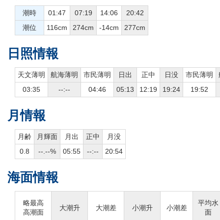
潮時
01:47
07:19
14:06
20:42
潮位
116cm
274cm
-14cm
277cm
日照情報
天文薄明
航海薄明
市民薄明
日出
正中
日没
市民薄明
03:35
--:--
04:46
05:13
12:19
19:24
19:52
月情報
月齢
月輝面
月出
正中
月没
0.8
--.--%
05:55
--:--
20:54
海面情報
略最高
平均水
大潮升
大潮差
小潮升
小潮差
高潮面
面