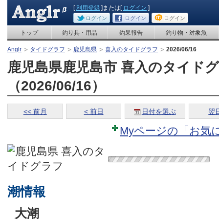
[
利用登録
]または[
ログイン
]
ログイン
ログイン
ログイン
トップ
釣り具・用品
釣果報告
釣り物・対象魚
Anglr
タイドグラフ
鹿児島県
喜入のタイドグラフ
2026/06/16
鹿児島県鹿児島市 喜入のタイド
（2026/06/16）
<< 前月
< 前日
日付を選ぶ
翌日
Myページの「お気
潮情報
大潮