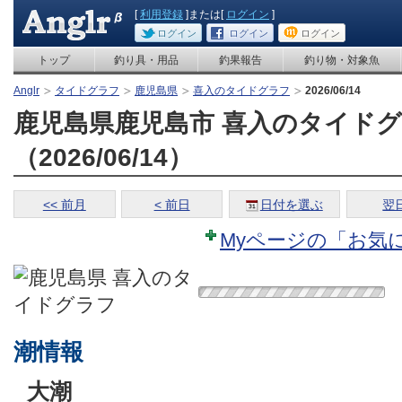
[
利用登録
]または[
ログイン
]
ログイン
ログイン
ログイン
トップ
釣り具・用品
釣果報告
釣り物・対象魚
Anglr
タイドグラフ
鹿児島県
喜入のタイドグラフ
2026/06/14
鹿児島県鹿児島市 喜入のタイド
（2026/06/14）
<< 前月
< 前日
日付を選ぶ
翌日
Myページの「お気
潮情報
大潮