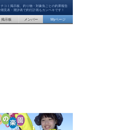
クチコミ掲示板、釣り物・対象魚ごとの釣果報告
や潮見表・潮汐表で釣行計画もカンペキです！
掲示板
メンバー
Myページ