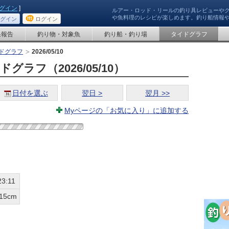
グイン
]
ルアー・ロッド・リールの釣り具レビューや
や魚料理のレシピが楽しめます。釣り船情報
グイン
ログイン
果報告
釣り物・対象魚
釣り船・釣り場
タイドグラフ
ドグラフ
2026/05/10
ラフ（2026/05/10）
日付を選ぶ
翌日 >
翌月 >>
Myページの「お気に入り」に追加する
23:11
15cm