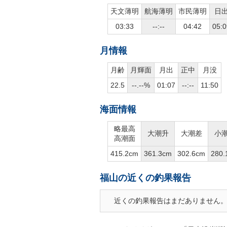
天文薄明
航海薄明
市民薄明
日
03:33
--:--
04:42
05:0
月情報
月齢
月輝面
月出
正中
月没
22.5
--.--%
01:07
--:--
11:50
海面情報
略最高
大潮升
大潮差
小
高潮面
415.2cm
361.3cm
302.6cm
280.
福山の近くの釣果報告
近くの釣果報告はまだありません