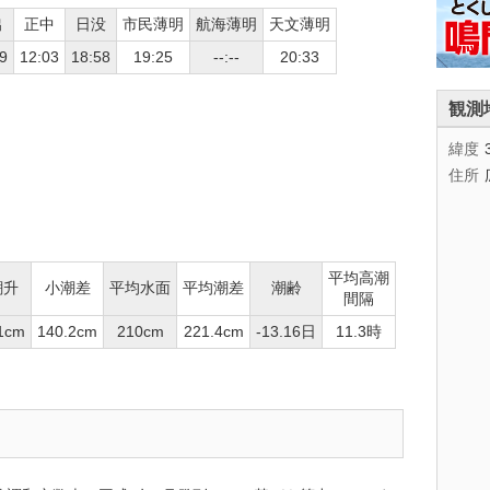
出
正中
日没
市民薄明
航海薄明
天文薄明
9
12:03
18:58
19:25
--:--
20:33
観測
緯度
住所
平均高潮
潮升
小潮差
平均水面
平均潮差
潮齢
間隔
1cm
140.2cm
210cm
221.4cm
-13.16日
11.3時
。