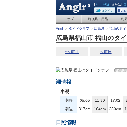
[
利用登録
]または[
ロ
ログイン
ロ
トップ
釣り具・用品
釣
Anglr
タイドグラフ
広島県
福山のタイ
広島県福山市 福山のタイドグ
<< 前月
< 前日
潮情報
小潮
潮時
05:05
11:30
17:02
潮位
317cm
164cm
250cm
1
日照情報