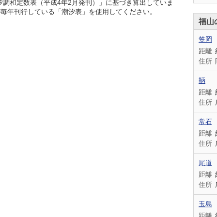
潮汐調和定数表（平成4年2月発刊）」に基づき算出していま
が毎年刊行している「潮汐表」を使用してください。
福山
笠岡
距離
住所
鞆
距離
住所
常石
距離
住所
尾道
距離
住所
玉島
距離