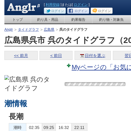
[
利用登録
]または[
ログイン
]
ログイン
ログイン
ログイン
トップ
釣り具・用品
釣果報告
釣り物・対象魚
Anglr
タイドグラフ
広島県
呉のタイドグラフ
広島県呉市 呉のタイドグラフ（2026
<< 前月
< 前日
日付を選ぶ
翌日
Myページの「お気
潮情報
長潮
潮時
02:35
09:25
16:32
22:11