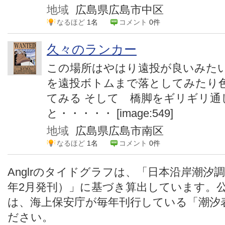
地域
広島県広島市中区
なるほど
1名
コメント
0件
久々のランカー
この場所はやはり遠投が良いみたい
を遠投ボトムまで落としてみたり
てみる そして 橋脚をギリギリ通
と・・・・・ [image:549]
地域
広島県広島市南区
なるほど
1名
コメント
0件
Anglrのタイドグラフは、「日本沿岸潮汐
年2月発刊）」に基づき算出しています。
は、海上保安庁が毎年刊行している「潮汐
ださい。