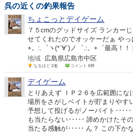
呉の近くの釣果報告
ちょこっとデイゲーム
７５cmのグッドサイズ ランカー
せてくれたのでオッケーだぁ や
+。:.゜ヽ(*´∀`)ノ゜.:。+゜最高！！ [i
地域
広島県広島市中区
なるほど
2名
コメント
0件
デイゲーム
とりあえず ＩＰ２６を広範囲にな
場所をさがしベイトが貯まりやす
予想して投げるがノーバイト･････
も当たらない･････ 諦めかけたその
当たる感触が･････ ん？ この下かな？